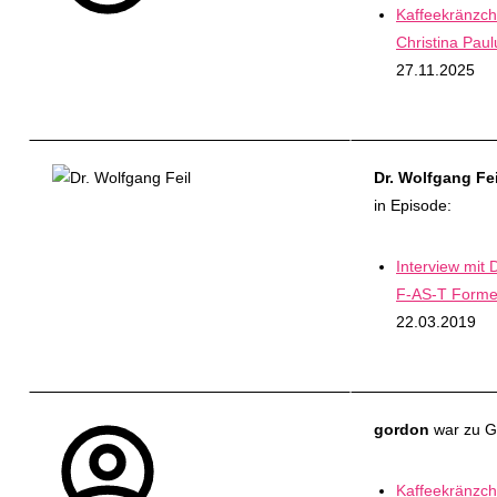
Kaffeekränzch
Christina Paul
27.11.2025
Dr. Wolfgang Fei
in Episode:
Interview mit D
F-AS-T Forme
22.03.2019
gordon
war zu Ga
Kaffeekränzch