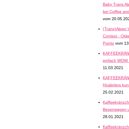
Baby Trans Al
bei Coffee an
vom 20.05.20
(Trans)Alpen V
Contest - Old
Points
vom 13
KAFFEEKRÄN
einfach WOW
11.03.2021
KAFFEEKRÄN
Hoalejäns kun
25.02.2021
Kaffeekränzch
Besenwagen u
28.01.2021
Kaffeekränzch