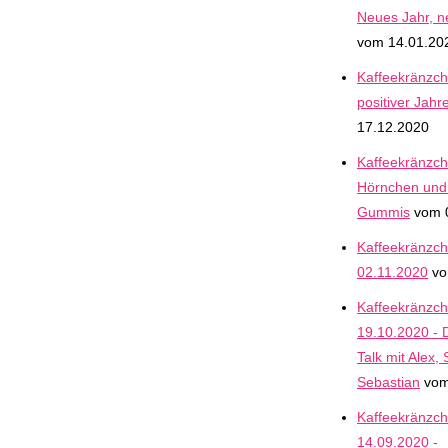
Neues Jahr, n
vom 14.01.20
Kaffeekränzch
positiver Jahr
17.12.2020
Kaffeekränzch
Hörnchen und
Gummis
vom 
Kaffeekränzc
02.11.2020
vo
Kaffeekränzc
19.10.2020 - D
Talk mit Alex, 
Sebastian
vom
Kaffeekränzc
14.09.2020 -