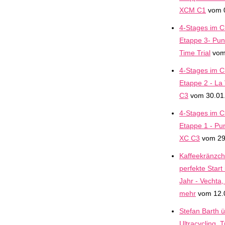
XCM C1
vom 
4-Stages im Cl
Etappe 3- Pun
Time Trial
vom
4-Stages im Cl
Etappe 2 - La
C3
vom 30.01
4-Stages im Cl
Etappe 1 - Pun
XC C3
vom 29
Kaffeekränzch
perfekte Start
Jahr - Vechta
mehr
vom 12.
Stefan Barth 
Ultracycling, 