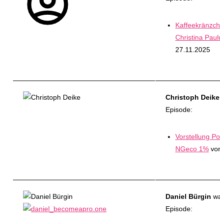
Kaffeekränzch
Christina Paul
27.11.2025
Christoph Deike
Episode:
Vorstellung 
NGeco 1%
vom
Daniel Bürgin
wa
Episode: