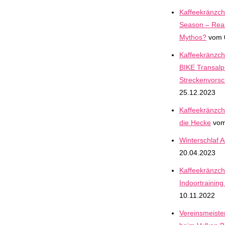
Kaffeekränzche
Season – Real
Mythos?
vom 
Kaffeekränzc
BIKE Transalp
Streckenvors
25.12.2023
Kaffeekränzch
die Hecke
vom
Winterschlaf A
20.04.2023
Kaffeekränzch
Indoortraining
10.11.2022
Vereinsmeiste