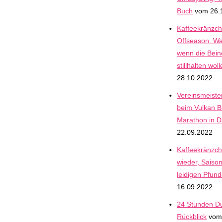
Buch
vom 26.
Kaffeekränzche
Offseason. Wa
wenn die Bein
stillhalten wol
28.10.2022
Vereinsmeiste
beim Vulkan Bi
Marathon in 
22.09.2022
Kaffeekränzche
wieder, Saiso
leidigen Pfun
16.09.2022
24 Stunden Du
Rückblick
vom 