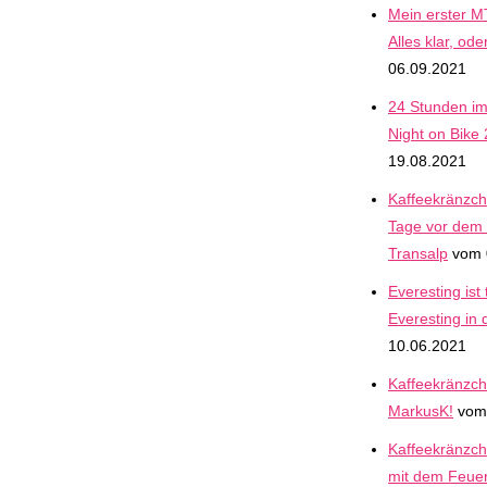
Mein erster M
Alles klar, ode
06.09.2021
24 Stunden im 
Night on Bike
19.08.2021
Kaffeekränzche
Tage vor dem 
Transalp
vom 
Everesting ist 
Everesting in d
10.06.2021
Kaffeekränzch
MarkusK!
vom 
Kaffeekränzch
mit dem Feuer