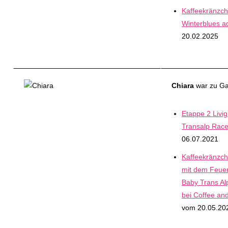
Kaffeekränzch
Winterblues a
20.02.2025
Chiara
war zu Gas
Etappe 2 Livig
Transalp Rac
06.07.2021
Kaffeekränzch
mit dem Feuer
Baby Trans Al
bei Coffee an
vom 20.05.20