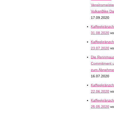
Vereinsmeiste
VulkanBike D
17.09.2020
Kaffeekränzc
31.08.2020
vo
Kaffeekränzc
23.07.2020
vo
Die Rennmaus
Commitment 
zum Abnehmen
16.07.2020
Kaffeekränzc
22.06.2020
vo
Kaffeekränzc
25.05.2020
vo