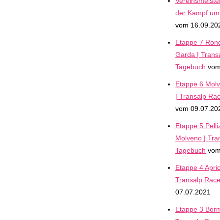
Vereinsmeiste
der Kampf um
vom 16.09.20
Etappe 7 Ronc
Garda | Trans
Tagebuch
vom
Etappe 6 Mol
| Transalp Ra
vom 09.07.20
Etappe 5 Pelli
Molveno | Tra
Tagebuch
vom
Etappe 4 Apric
Transalp Rac
07.07.2021
Etappe 3 Bormi