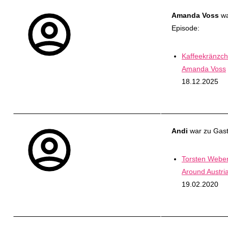
Amanda Voss
wa
Episode:
Kaffeekränzch
Amanda Voss
18.12.2025
Andi
war zu Gast
Torsten Webe
Around Austri
19.02.2020