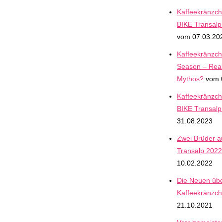
Kaffeekränzch
BIKE Transalp 
vom 07.03.20
Kaffeekränzche
Season – Real
Mythos?
vom 
Kaffeekränzch
BIKE Transal
31.08.2023
Zwei Brüder 
Transalp 2022 
10.02.2022
Die Neuen üb
Kaffeekränzch
21.10.2021