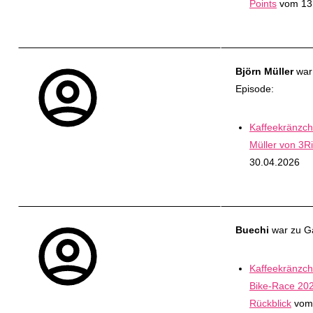
Points
vom 13
Björn Müller
war 
Episode:
Kaffeekränzche
Müller von 3R
30.04.2026
Buechi
war zu Ga
Kaffeekränzch
Bike-Race 202
Rückblick
vom 