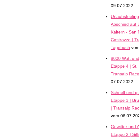
09.07.2022
Urlaubsfeeling
Abschied auf 
Kaltern - San 
Castrozza | T
Tagebuch
vom
8000 Watt un
Etappe 4 | St. V
Transalp Rac
07.07.2022
Schnell und gu
Etappe 3 | Bru
| Transalp Ra
vom 06.07.20
Gewitter und 
Etappe 2 | Sill