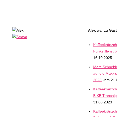
Alex
war zu Gast 
Kaffeekränzche
Funkstille ist 
16.10.2025
Marc Schneide
auf die Maxxis
2023
vom 21.
Kaffeekränzch
BIKE Transal
31.08.2023
Kaffeekränzch