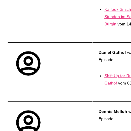
Kaffeekränzch
Stunden im Sat
Bürgin
vom 14
Daniel Gathof
wa
Episode:
Shift Up for R
Gathof
vom 06
Dennis Melloh
w
Episode: