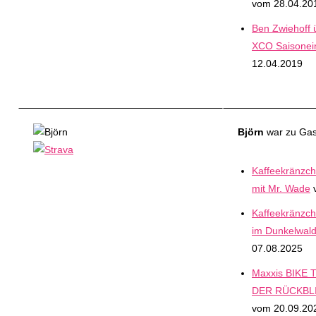
vom 28.04.20
Ben Zwiehoff 
XCO Saisonein
12.04.2019
Björn
war zu Gast
Kaffeekränzch
mit Mr. Wade
v
Kaffeekränzch
im Dunkelwald
07.08.2025
Maxxis BIKE T
DER RÜCKBLIC
vom 20.09.20