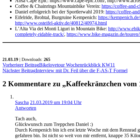
Absa Cape Epic: https://www.cape-epic.com/, http://www.acros
Coffee & Chainrings Mountainbike Verein:
https://coffee-and-
Daniel erfolgreich bei der Sportlerwahl 2019:
https://coffee-an
Eifelride, Brohtal, Burgruine Kempenich:
https://kempenich.d
http://www.osteifel-aktiv.de/40812/40974.html
L’Alta Via dei Monti Liguri in Mountain Bike:
http://www.ebike
completely-ridable-track/
,
https://www.bike-magazin.de/touren/it
21.03.19
| Downloads:
265
Vorheriger Beitrag
Bikelovetour Wochenrückblick KW11
Nächster Beitrag
Interview mit Dr. Feil über die F-AS-T Formel
2 Kommentare zu „Kaffeekränzchen vom 
Sascha
21.03.2019 um 19:04 Uhr
Antworten
Tach auch,
Glückwunsch zum Treppchen Daniel :)
Durch Kempenich bin ich erst letzte Woche mit dem Rennrad gef
gefahren bin. Ist nicht so weit von mir entfernt, knappe 35 Kil