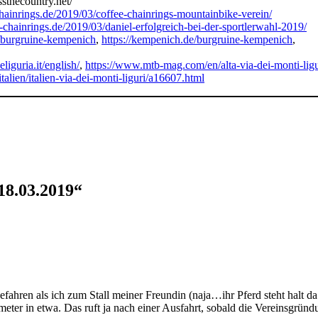
sthecountry.net/
chainrings.de/2019/03/coffee-chainrings-mountainbike-verein/
d-chainrings.de/2019/03/daniel-erfolgreich-bei-der-sportlerwahl-2019/
e/burgruine-kempenich
,
https://kempenich.de/burgruine-kempenich
,
liguria.it/english/
,
https://www.mtb-mag.com/en/alta-via-dei-monti-ligu
alien/italien-via-dei-monti-liguri/a16607.html
18.03.2019“
ahren als ich zum Stall meiner Freundin (naja…ihr Pferd steht halt da
ometer in etwa. Das ruft ja nach einer Ausfahrt, sobald die Vereinsgrün