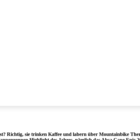
? Richtig, sie trinken Kaffee und labern über Mountainbike The
tappenrennen Highlight des Jahres, nämlich das Absa Cape Epic 2