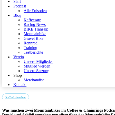
Start
Podcast
Alle Episoden
Blog
Kaffeesatz
Racing News
BIKE Transalp
Mountainbike
Gravel Bike
Rennrad
Training
Testberichte
Verein
Unsere Mitglieder
Mitglied werden!
Unsere Satzung
Shop
Merchandise
Kontakt
Kaffeekränzchen
Was machen zwei Mountainbiker im Coffee & Chainrings Podcast
Daniel und Schildi sprechen vor allem über das Mountainbike E