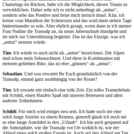
Chainrings im Rücken, habe ich die Möglichkeit, diesen Traum zu
verwirklichen. Daher sehe ich es nicht unbedingt als „antun“,
sondern sehe das Positive und freue mich tierisch drauf. Klar, ich
kenne vom Marathon die Schmerzen und das wird dann sieben Tage
hintereinander so sein. Aber ehrlich gesagt, wenn dann tu ich meiner
Frau Nadine die Transalp an, da unser Jahresurlaub draufgeht und
sie mich zur Unterstützung begleitet. Das ist das Einzige, was ich
„antun“ nennen würde.
Tim
: Ich würde es auch nicht als „antun“ bezeichnen. Die Alpen
sind schon mein Sehnsuchtsort. Und diese in Kombination mit
meinem geliebten Bike, das ist eher „gönnen“ als „antun“.
Sebastian
: Und was erwartet Ihr Euch grundsätzlich von der
Transalp, einmal ganz unabhängig von der Route?
Tim
: Ich erwarte mir einfach eine tolle Zeit. Ein tolles Teamerlebnis
mit Schildi, einen Haufen Spaß mit unseren Betreuern und allen
anderen Teilnehmern.
Schildi
: Für mich wird einiges neu sein. Ich hatte noch nie eine
solch lange Anreise zu einem Rennen, generell glaub ich noch nie
so eine lange Autofahrt in den „Urlaub“. Ich bin auch gespannt auf
die Atmosphäre, wie die Transalp vor Ort wirklich ist, wie der
Ablauf eines solch großen Events ist. Auch auf den Ablauf am Tag