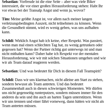
Sebastian
: Vorfreude ist die eine Seite – aber was viele Biker
interessiert, die vor einer großen Herausforderung stehen: Habt Ihr
vor etwas bei der Transalp Angst und wenn ja, wovor?
Tim:
Meine größte Angst ist, vor allem nach meiner langen
verletzungsbedingten Auszeit, nicht teilnehmen zu können. Wenn
die Gesundheit stimmt, wird es wenig geben, was uns aufhalten
kann.
Schildi
: Wirklich Angst hab ich keine, eher Respekt. Was passiert,
wenn man mal einen schlechten Tag hat, zu wenig getrunken oder
gegessen hat? Wenn der Partner richtig gut unterwegs ist und man
nicht mithalten kann? Daher habe ich Respekt vor der mentalen
Herausforderung, wie wir mit solchen Situationen umgehen und wie
wir als Team darauf reagieren werden.
Sebastian
: Und was bedeutet für Dich in diesem Fall Teamspirit?
Schildi
: Dass wir uns klarmachen, nicht alleine am Start zu stehen,
sondern bewusst als Team antreten. Und das bedeutet
Zusammenhalt auch in diesen schwierigen Momenten. Wir dürfen
uns nicht gegenseitig runterputzen, sondern müssen immer für den
anderen da sein und ihn auch an harten Tagen unterstützen. Wenn
wir uns trennen und einer fährt vorneweg, dann hätten wir nicht als
Team antreten müssen.