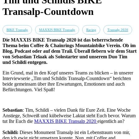
Tim und Schildis BIKE
Transalp-Countdown
BIKE Transalp
MAXXIS BIKE Transalp
Racing
Transalp 2020
Die MAXXIS BIKE Transalp 2020 ist das beherrschende
Thema beim Coffee & Chainrings Mountainbike Verein. Ob im
Blog, Podcast oder auf dem Trail. Überall fiebern wir dem Start
von Sebastian Telaak als Solostarter und unserem Duo Tim
und Schildi entgegen.
Ein Grund, mal in den Kopf unseres Teams zu blicken – in unserer
Interviewserie „Tim und Schildis Transalp-Countdown“ berichten
beide gemeinsam über ihre Erwartungen, Emotionen und auch
Befürchtungen. Viel Spaß!
Sebastian
: Tim, Schildi – vielen Dank für Eure Zeit. Eine Woche
Anstiege, Schweiß und kübelweise Laktat steht Euch bevor. Warum
tut Ihr Euch die
MAXXIS BIKE Transalp 2020
eigentlich an?
Schildi:
Dieses Monument Transalp ist ein Lebenstraum von mir,
den ich ewig nicht umsetzen konnte. Nun, mit Coffee and