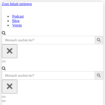
Zum Inhalt springen
Podcast
Blog
Verein
Search Button
Search
for:
Navigationsmenü
Search Button
Search
for:
Navigationsmenü
Navigationsmenü