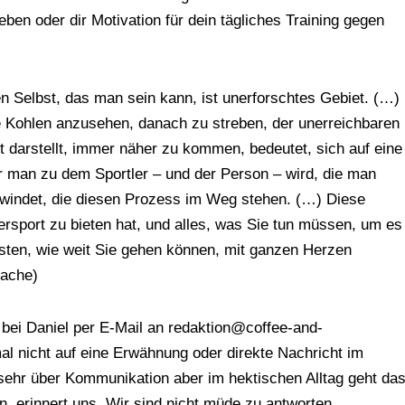
eben oder dir Motivation für dein tägliches Training gegen
 Selbst, das man sein kann, ist unerforschtes Gebiet. (…)
e Kohlen anzusehen, danach zu streben, der unerreichbaren
it darstellt, immer näher zu kommen, bedeutet, sich auf eine
 man zu dem Sportler – und der Person – wird, die man
windet, die diesen Prozess im Weg stehen. (…) Diese
rsport zu bieten hat, und alles, was Sie tun müssen, um es
sten, wie weit Sie gehen können, mit ganzen Herzen
sache)
bei Daniel per E-Mail an redaktion@coffee-and-
mal nicht auf eine Erwähnung oder direkte Nachricht im
sehr über Kommunikation aber im hektischen Alltag geht da
en, erinnert uns. Wir sind nicht müde zu antworten,