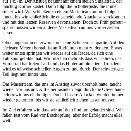
auf 1457m. Der Anstieg beginnt auf einem steilen Singletrail, der
mächtig Körner kostet. Dann folgt die Schotterpiste, die immer
steiler wird. Wir schließen zu einem Masterteam auf und folgen
ihnen, bis wir schließlich die entscheidende Attacke setzen können
und mit den letzten Reserven davonziehen. Doch zu Früh gefreut –
später müssen wir ein anderes Masterteam an uns vorbei ziehen
lassen.
Oben angekommen erwartet uns eine Schneerutschpartie. Auf den
nächsten Metern bergab ist an Radfahren nicht zu denken. Etwas
weiter unten springen wir wieder auf die Räder, da sich eine
Fahrspur gebildet hat. Wir rutschen mehr als dass wir fahren, das
Vorderrad hat freien Lauf und das Hinterrad blockiert. Trotzdem
wird es teilweise schneller. Augen zu und durch. Der schwierigste
Teil liegt nun hinter uns.
Das Masterteam, das uns im Anstieg zuvor überholt hatte, taucht
wieder vor uns auf. Auf einer rasanten Jagd durch die Olivenhaine
liefern wir uns ein heftiges Duell. Unsere Attacken werden immer
wieder gekontert, bis wir sie schließlich ziehen lassen müssen.
Im Ziel erfahren wir, dass wir auf dem Podium gelandet sind. Wir
fallen fast vom Rad vor Erschöpfung, aber der Erfolg macht alles
wett.