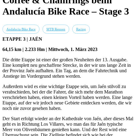
Coffee & Chainrings beim
Andalucía Bike Race – Stage 3
Andalucia Bike Race
MTB Rennen
Racing
ETAPPE 3 |
JAÉN
64,15 km | 2.233 Hm | Mittwoch, 1. März 2023
Die dritte Etappe ist einer der großen Neuheiten der 13. Ausgabe.
Eine komplett neu geschaffene Strecke, in der wir uns lange Zeit in
der Provinz Jaén aufhalten. Ein Tag, an dem die Fahrtechnik und
Anstiege im Vordergrund stehen werden.
Außerdem wird es eine wichtige Etappe sein, um Jaén stilvoll zu
verabschieden, bei der die Fahrer, die sich mehr dem Marathon
verschrieben haben, einen kleinen Vorteil haben werden. Eine lange
Etappe, auf der wir jedoch neue Gebiete entdecken werden, die wir
noch nie zuvor gesehen haben.
Der Start erfolgt wieder an der Kathedrale von Jaén, aber dieses Mal
geht es in Richtung Los Villares, wo man das für Jaén typische
Meer von Olivenbäumen genießen kann. Und der Rest wird eine
Überraschung sein. Die Ziellinie befindet sich wie bei der