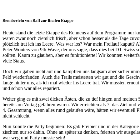
Rennbericht von Ralf zur finalen Etappe
Heute stand die letzte Etappe des Rennens auf dem Programm: nur kna
waren zwar noch ziemlich frisch, aber schon besser als die Tage zuv
plötzlich trat ich ins Leere. Was war los? War mein Freilauf kaputt
Peter Wouters von 9th Wave, der uns sagte, dass dies bei DT Swiss s
sollten. Kaum zu glauben, aber es funktionierte! Wir konnten weiterfa
viele Staus.
Doch wir gaben nicht auf und kämpften uns langsam aber sicher immer
Feld wiederfanden. Auch die Trails meisterten wir gut und die Gesch
lange hinter uns, als ich mal wieder ins Leere trat. Wir mussten erne
und schon war alles repariert.
Weiter ging es mit zwei dicken Ästen, die zu tief hingen und meinen 
bereits am Vortag gefahren waren. Wir erreichten als 7. das Ziel und
4. Gesamtrang, wenn alles rund gelaufen wäre, hätten wir eventuell P
nicht schlecht.
Nun konnte die Party beginnen! Es gab Freibier und in der Kategorie „
zischten nur so dahin. Ohne an später zu denken, feierten wir ausg
war weg und Party musste sein!