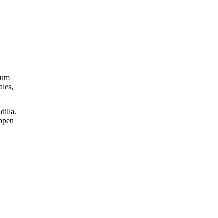
, um
ales,
dilla.
appen