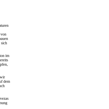
aturen
p von
sbauen
 sich
ion im
ereits
opfen,
 wir
auf dem
uch
rvezas
nnung