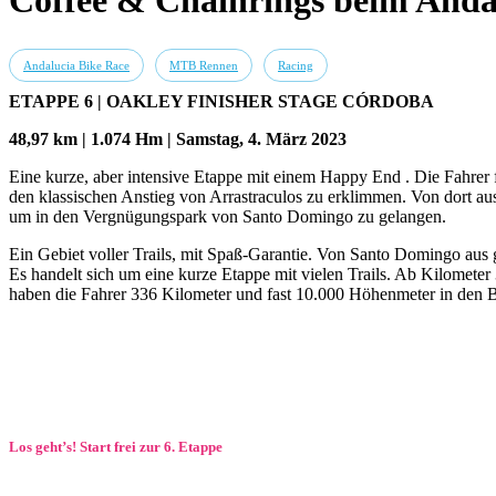
Coffee & Chainrings beim Andal
Andalucia Bike Race
MTB Rennen
Racing
ETAPPE 6 | OAKLEY FINISHER STAGE CÓRDOBA
48,97 km | 1.074 Hm | Samstag, 4. März 2023
Eine kurze, aber intensive Etappe mit einem Happy End . Die Fahrer
den klassischen Anstieg von Arrastraculos zu erklimmen. Von dort au
um in den Vergnügungspark von Santo Domingo zu gelangen.
Ein Gebiet voller Trails, mit Spaß-Garantie. Von Santo Domingo aus g
Es handelt sich um eine kurze Etappe mit vielen Trails. Ab Kilometer
haben die Fahrer 336 Kilometer und fast 10.000 Höhenmeter in den 
Los geht’s! Start frei zur 6. Etappe