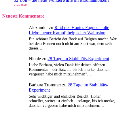
32 Zoll – die neue Wunderwaffe im Mountainbiken?
von Ralf
Neueste Kommentare
Alexander
zu
Raid des Hautes Fagnes – alte
Liebe, neuer Kampf, belgischer Wahnsinn
Ein schöner Bericht der Bock auf Belgien macht. Wer
bei dem Rennen noch nicht am Start war, dem seih
dieses…
Nicole
zu
28 Tage im Stabilitäts-Experiment
Liebe Barbara, vielen Dank für deinen offenen
Kommentar – der Satz „…bis ich merke, dass ich
vergessen habe mich mitzunehmen“…
Barbara Trommer
zu
28 Tage im Stabilitäts-
Experiment
Sehr wichtiger und ehrlicher Bericht. Höher,
schneller, weiter ist einfach... solange, bis ich merke,
dass ich vergessen habe mich mitzunehmen.…