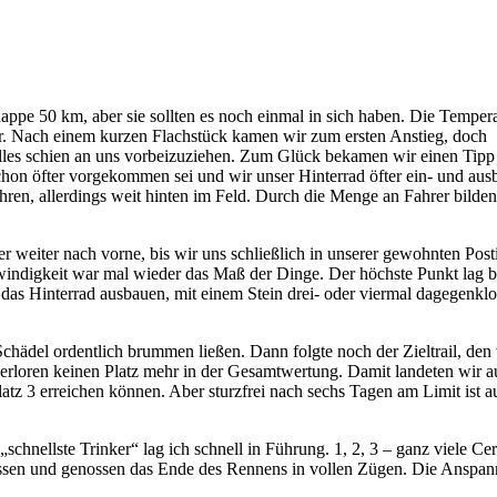
ppe 50 km, aber sie sollten es noch einmal in sich haben. Die Temper
or. Nach einem kurzen Flachstück kamen wir zum ersten Anstieg, doch
? Alles schien an uns vorbeizuziehen. Zum Glück bekamen wir einen Tip
chon öfter vorgekommen sei und wir unser Hinterrad öfter ein- und au
hren, allerdings weit hinten im Feld. Durch die Menge an Fahrer bilden
 weiter nach vorne, bis wir uns schließlich in unserer gewohnten Post
windigkeit war mal wieder das Maß der Dinge. Der höchste Punkt lag b
ut das Hinterrad ausbauen, mit einem Stein drei- oder viermal dagegenkl
Schädel ordentlich brummen ließen. Dann folgte noch der Zieltrail, den
 verloren keinen Platz mehr in der Gesamtwertung. Damit landeten wir 
latz 3 erreichen können. Aber sturzfrei nach sechs Tagen am Limit ist a
schnellste Trinker“ lag ich schnell in Führung. 1, 2, 3 – ganz viele Ce
elassen und genossen das Ende des Rennens in vollen Zügen. Die Anspa