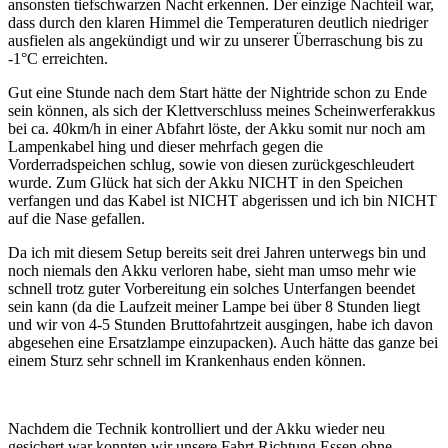
ansonsten tiefschwarzen Nacht erkennen. Der einzige Nachteil war,
dass durch den klaren Himmel die Temperaturen deutlich niedriger
ausfielen als angekündigt und wir zu unserer Überraschung bis zu
-1°C erreichten.
Gut eine Stunde nach dem Start hätte der Nightride schon zu Ende
sein können, als sich der Klettverschluss meines Scheinwerferakkus
bei ca. 40km/h in einer Abfahrt löste, der Akku somit nur noch am
Lampenkabel hing und dieser mehrfach gegen die
Vorderradspeichen schlug, sowie von diesen zurückgeschleudert
wurde. Zum Glück hat sich der Akku NICHT in den Speichen
verfangen und das Kabel ist NICHT abgerissen und ich bin NICHT
auf die Nase gefallen.
Da ich mit diesem Setup bereits seit drei Jahren unterwegs bin und
noch niemals den Akku verloren habe, sieht man umso mehr wie
schnell trotz guter Vorbereitung ein solches Unterfangen beendet
sein kann (da die Laufzeit meiner Lampe bei über 8 Stunden liegt
und wir von 4-5 Stunden Bruttofahrtzeit ausgingen, habe ich davon
abgesehen eine Ersatzlampe einzupacken). Auch hätte das ganze bei
einem Sturz sehr schnell im Krankenhaus enden können.
Nachdem die Technik kontrolliert und der Akku wieder neu
gesichert war konnten wir unsere Fahrt Richtung Essen ohne