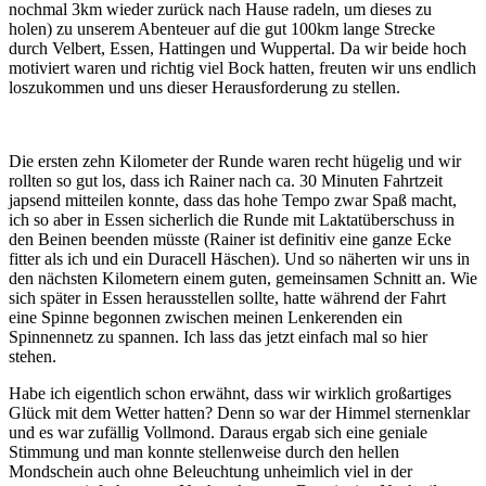
nochmal 3km wieder zurück nach Hause radeln, um dieses zu
holen) zu unserem Abenteuer auf die gut 100km lange Strecke
durch Velbert, Essen, Hattingen und Wuppertal. Da wir beide hoch
motiviert waren und richtig viel Bock hatten, freuten wir uns endlich
loszukommen und uns dieser Herausforderung zu stellen.
Die ersten zehn Kilometer der Runde waren recht hügelig und wir
rollten so gut los, dass ich Rainer nach ca. 30 Minuten Fahrtzeit
japsend mitteilen konnte, dass das hohe Tempo zwar Spaß macht,
ich so aber in Essen sicherlich die Runde mit Laktatüberschuss in
den Beinen beenden müsste (Rainer ist definitiv eine ganze Ecke
fitter als ich und ein Duracell Häschen). Und so näherten wir uns in
den nächsten Kilometern einem guten, gemeinsamen Schnitt an. Wie
sich später in Essen herausstellen sollte, hatte während der Fahrt
eine Spinne begonnen zwischen meinen Lenkerenden ein
Spinnennetz zu spannen. Ich lass das jetzt einfach mal so hier
stehen.
Habe ich eigentlich schon erwähnt, dass wir wirklich großartiges
Glück mit dem Wetter hatten? Denn so war der Himmel sternenklar
und es war zufällig Vollmond. Daraus ergab sich eine geniale
Stimmung und man konnte stellenweise durch den hellen
Mondschein auch ohne Beleuchtung unheimlich viel in der