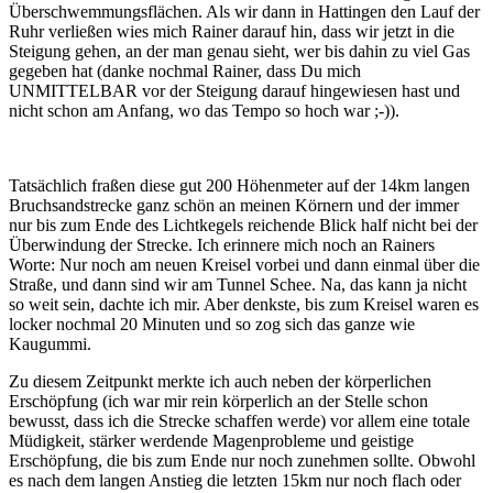
Überschwemmungsflächen. Als wir dann in Hattingen den Lauf der
Ruhr verließen wies mich Rainer darauf hin, dass wir jetzt in die
Steigung gehen, an der man genau sieht, wer bis dahin zu viel Gas
gegeben hat (danke nochmal Rainer, dass Du mich
UNMITTELBAR vor der Steigung darauf hingewiesen hast und
nicht schon am Anfang, wo das Tempo so hoch war ;-)).
Tatsächlich fraßen diese gut 200 Höhenmeter auf der 14km langen
Bruchsandstrecke ganz schön an meinen Körnern und der immer
nur bis zum Ende des Lichtkegels reichende Blick half nicht bei der
Überwindung der Strecke. Ich erinnere mich noch an Rainers
Worte: Nur noch am neuen Kreisel vorbei und dann einmal über die
Straße, und dann sind wir am Tunnel Schee. Na, das kann ja nicht
so weit sein, dachte ich mir. Aber denkste, bis zum Kreisel waren es
locker nochmal 20 Minuten und so zog sich das ganze wie
Kaugummi.
Zu diesem Zeitpunkt merkte ich auch neben der körperlichen
Erschöpfung (ich war mir rein körperlich an der Stelle schon
bewusst, dass ich die Strecke schaffen werde) vor allem eine totale
Müdigkeit, stärker werdende Magenprobleme und geistige
Erschöpfung, die bis zum Ende nur noch zunehmen sollte. Obwohl
es nach dem langen Anstieg die letzten 15km nur noch flach oder