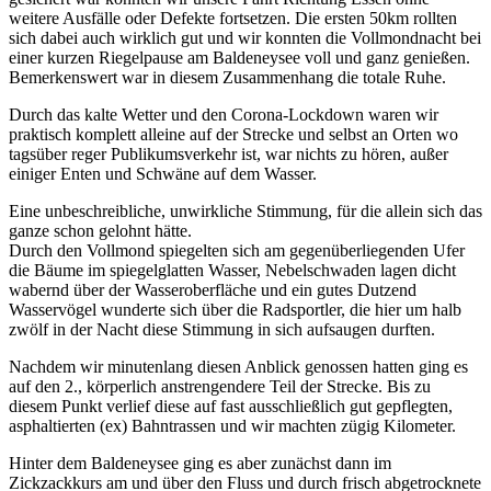
weitere Ausfälle oder Defekte fortsetzen. Die ersten 50km rollten
sich dabei auch wirklich gut und wir konnten die Vollmondnacht bei
einer kurzen Riegelpause am Baldeneysee voll und ganz genießen.
Bemerkenswert war in diesem Zusammenhang die totale Ruhe.
Durch das kalte Wetter und den Corona-Lockdown waren wir
praktisch komplett alleine auf der Strecke und selbst an Orten wo
tagsüber reger Publikumsverkehr ist, war nichts zu hören, außer
einiger Enten und Schwäne auf dem Wasser.
Eine unbeschreibliche, unwirkliche Stimmung, für die allein sich das
ganze schon gelohnt hätte.
Durch den Vollmond spiegelten sich am gegenüberliegenden Ufer
die Bäume im spiegelglatten Wasser, Nebelschwaden lagen dicht
wabernd über der Wasseroberfläche und ein gutes Dutzend
Wasservögel wunderte sich über die Radsportler, die hier um halb
zwölf in der Nacht diese Stimmung in sich aufsaugen durften.
Nachdem wir minutenlang diesen Anblick genossen hatten ging es
auf den 2., körperlich anstrengendere Teil der Strecke. Bis zu
diesem Punkt verlief diese auf fast ausschließlich gut gepflegten,
asphaltierten (ex) Bahntrassen und wir machten zügig Kilometer.
Hinter dem Baldeneysee ging es aber zunächst dann im
Zickzackkurs am und über den Fluss und durch frisch abgetrocknete