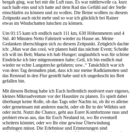
bergab ging, war bei mir die Luft raus. Es war mittlerweile ca. kurz
nach halb eins und ich hatte auf dem Rad das Gefühl auf der Stelle
einschlafen zu können und zu wollen. Die Beine wollten zu diesem
Zeitpunkt auch nicht mehr und so war ich glücklich bei Rainer
etwas im Windschatten lutschen zu können.
Um 01:15 kam ich endlich nach 111 km, 630 Höhenmetern und 4
Std. 40 Minuten Netto Fahrtzeit wieder zu Hause an. Meine
Gedanken überschlugen sich zu diesem Zeitpunkt. Zeitgleich dachte
ich: „Man war das cool, wir planen bald das nächste Event; Scheiße
ich will ins Bett; Mama ich hab Hunger; unglaublich was für schöne
Eindrücke ich hier mitgenommen habe; Geil, ich bin endlich mal
wieder ne echte Langstrecke gefahren; usw..“ Tatsächlich war ich
von dem Tag dermaßen platt, dass ich nur meine Radklamotten und
das Rennrad in den Flur gestellt habe und ich ungeduscht ins Bett
gefallen bin.
Mit diesem Beitrag habe ich Euch hoffentlich motiviert euer eigenes,
kleines Mikroadventure vor der Haustüre zu planen. Es spielt dabei
überhaupt keine Rolle, ob das Tags oder Nachts ist, ob ihr es alleine
oder gemeinsam mit anderen macht, oder ob Ihr in der Wildnis seit
oder nicht. Nutzt die Chance, geht aus Eurer Komfortzone raus und
probiert etwas aus, das für Euch Neuland ist, wo Ihr eventuell
scheitern könntet, oder wo Ihr eine gewisse Überwindung
aufbringen müsst. Die Erlebnisse und Erinnerungen sind