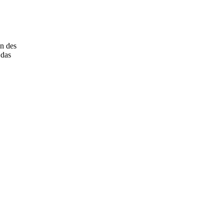
en des
 das