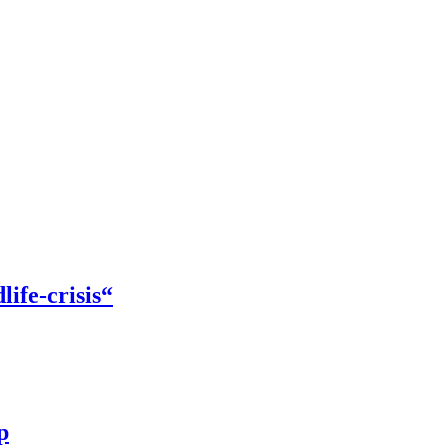
ife-crisis“
p