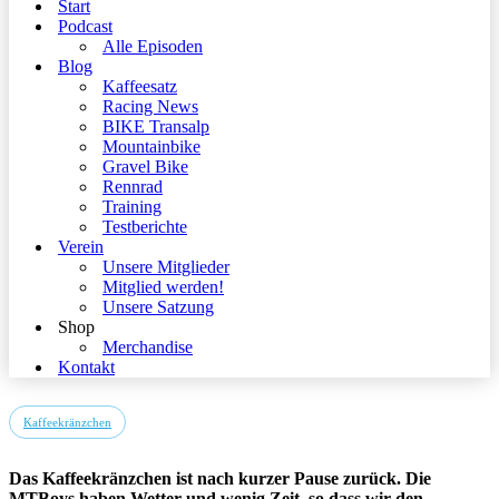
Start
Podcast
Alle Episoden
Blog
Kaffeesatz
Racing News
BIKE Transalp
Mountainbike
Gravel Bike
Rennrad
Training
Testberichte
Verein
Unsere Mitglieder
Mitglied werden!
Unsere Satzung
Shop
Merchandise
Kontakt
Kaffeekränzchen
Das Kaffeekränzchen ist nach kurzer Pause zurück. Die
MTBoys haben Wetter und wenig Zeit, so dass wir den