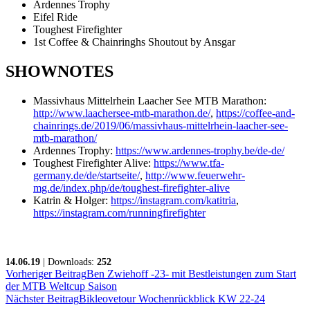
Ardennes Trophy
Eifel Ride
Toughest Firefighter
1st Coffee & Chainringhs Shoutout by Ansgar
SHOWNOTES
Massivhaus Mittelrhein Laacher See MTB Marathon:
http://www.laachersee-mtb-marathon.de/
,
https://coffee-and-
chainrings.de/2019/06/massivhaus-mittelrhein-laacher-see-
mtb-marathon/
Ardennes Trophy:
https://www.ardennes-trophy.be/de-de/
Toughest Firefighter Alive:
https://www.tfa-
germany.de/de/startseite/
,
http://www.feuerwehr-
mg.de/index.php/de/toughest-firefighter-alive
Katrin & Holger:
https://instagram.com/katitria
,
https://instagram.com/runningfirefighter
14.06.19
| Downloads:
252
Vorheriger Beitrag
Ben Zwiehoff -23- mit Bestleistungen zum Start
der MTB Weltcup Saison
Nächster Beitrag
Bikleovetour Wochenrückblick KW 22-24