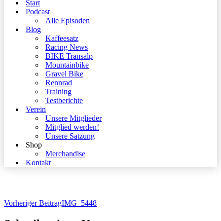
Start
Podcast
Alle Episoden
Blog
Kaffeesatz
Racing News
BIKE Transalp
Mountainbike
Gravel Bike
Rennrad
Training
Testberichte
Verein
Unsere Mitglieder
Mitglied werden!
Unsere Satzung
Shop
Merchandise
Kontakt
Vorheriger Beitrag
IMG_5448