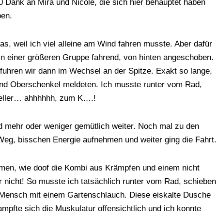
 Dank an Mira und Nicole, die sich hier behauptet haben
ben.
s, weil ich viel alleine am Wind fahren musste. Aber dafür
in einer größeren Gruppe fahrend, von hinten angeschoben.
uhren wir dann im Wechsel an der Spitze. Exakt so lange,
und Oberschenkel meldeten. Ich musste runter vom Rad,
Keller… ahhhhhh, zum K….!
d mehr oder weniger gemütlich weiter. Noch mal zu den
Weg, bisschen Energie aufnehmen und weiter ging die Fahrt.
mmen, wie doof die Kombi aus Krämpfen und einem nicht
r nicht! So musste ich tatsächlich runter vom Rad, schieben
 Mensch mit einem Gartenschlauch. Diese eiskalte Dusche
ampfte sich die Muskulatur offensichtlich und ich konnte