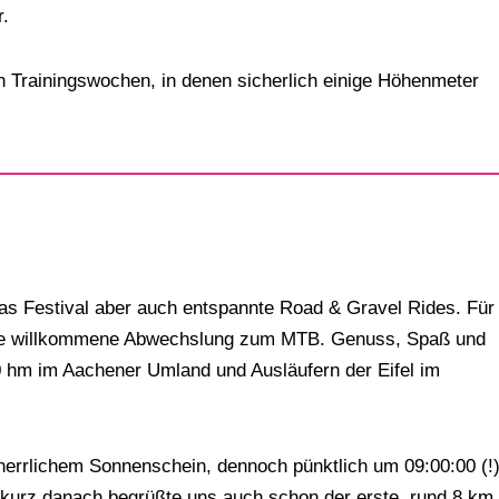
r.
en Trainingswochen, in denen sicherlich einige Höhenmeter
s Festival aber auch entspannte Road & Gravel Rides. Für
eine willkommene Abwechslung zum MTB. Genuss, Spaß und
 hm im Aachener Umland und Ausläufern der Eifel im
herrlichem Sonnenschein, dennoch pünktlich um 09:00:00 (!
d kurz danach begrüßte uns auch schon der erste, rund 8 km