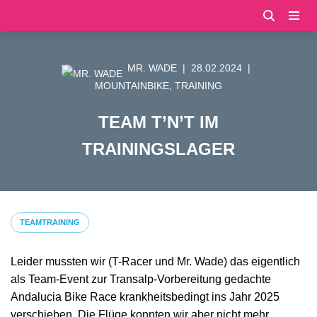
Zum
Inhalt
MR. WADE
28.02.2024
springen
MOUNTAINBIKE
,
TRAINING
TEAM T’N’T IM
TRAININGSLAGER
TEAMTRAINING
Leider mussten wir (T-Racer und Mr. Wade) das eigentlich
als Team-Event zur Transalp-Vorbereitung gedachte
Andalucia Bike Race krankheitsbedingt ins Jahr 2025
verschieben. Die Flüge konnten wir aber nicht mehr