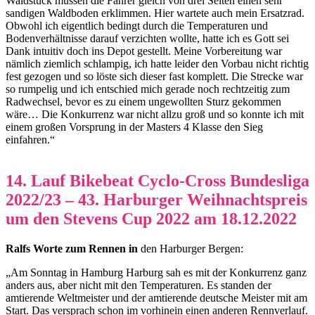
Waldstück müssen die Fahrer gleich von drei Seiten einen sehr
sandigen Waldboden erklimmen. Hier wartete auch mein Ersatzrad.
Obwohl ich eigentlich bedingt durch die Temperaturen und
Bodenverhältnisse darauf verzichten wollte, hatte ich es Gott sei
Dank intuitiv doch ins Depot gestellt. Meine Vorbereitung war
nämlich ziemlich schlampig, ich hatte leider den Vorbau nicht richtig
fest gezogen und so löste sich dieser fast komplett. Die Strecke war
so rumpelig und ich entschied mich gerade noch rechtzeitig zum
Radwechsel, bevor es zu einem ungewollten Sturz gekommen
wäre… Die Konkurrenz war nicht allzu groß und so konnte ich mit
einem großen Vorsprung in der Masters 4 Klasse den Sieg
einfahren.“
14. Lauf Bikebeat Cyclo-Cross Bundesliga
2022/23 – 43. Harburger Weihnachtspreis
um den Stevens Cup 2022 am 18.12.2022
Ralfs Worte zum Rennen in
den Harburger Bergen:
„Am Sonntag in Hamburg Harburg sah es mit der Konkurrenz ganz
anders aus, aber nicht mit den Temperaturen. Es standen der
amtierende Weltmeister und der amtierende deutsche Meister mit am
Start. Das versprach schon im vorhinein einen anderen Rennverlauf.