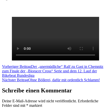
Vorheriger Beitrag
Der „unermüdliche“ Ralf zu Gast in Chemnitz
zum Finale der „Bioracer Cross“ Serie und dem 12. Lauf der
Bikebeat Bundesliga
Nächster Beitrag
Ohne Böllerei, dafür mit ordentlich Schlamm!
Schreibe einen Kommentar
Deine E-Mail-Adresse wird nicht veröffentlicht.
Erforderliche
Felder sind mit
*
markiert