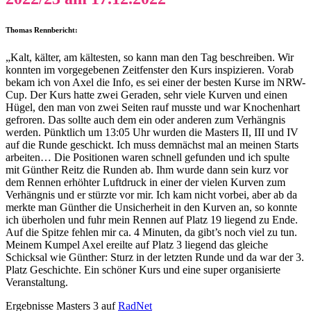
Thomas Rennbericht:
„Kalt, kälter, am kältesten, so kann man den Tag beschreiben. Wir
konnten im vorgegebenen Zeitfenster den Kurs inspizieren. Vorab
bekam ich von Axel die Info, es sei einer der besten Kurse im NRW-
Cup. Der Kurs hatte zwei Geraden, sehr viele Kurven und einen
Hügel, den man von zwei Seiten rauf musste und war Knochenhart
gefroren. Das sollte auch dem ein oder anderen zum Verhängnis
werden. Pünktlich um 13:05 Uhr wurden die Masters II, III und IV
auf die Runde geschickt. Ich muss demnächst mal an meinen Starts
arbeiten… Die Positionen waren schnell gefunden und ich spulte
mit Günther Reitz die Runden ab. Ihm wurde dann sein kurz vor
dem Rennen erhöhter Luftdruck in einer der vielen Kurven zum
Verhängnis und er stürzte vor mir. Ich kam nicht vorbei, aber ab da
merkte man Günther die Unsicherheit in den Kurven an, so konnte
ich überholen und fuhr mein Rennen auf Platz 19 liegend zu Ende.
Auf die Spitze fehlen mir ca. 4 Minuten, da gibt’s noch viel zu tun.
Meinem Kumpel Axel ereilte auf Platz 3 liegend das gleiche
Schicksal wie Günther: Sturz in der letzten Runde und da war der 3.
Platz Geschichte. Ein schöner Kurs und eine super organisierte
Veranstaltung.
Ergebnisse Masters 3 auf
RadNet