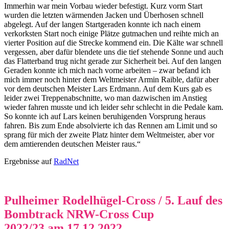
Immerhin war mein Vorbau wieder befestigt. Kurz vorm Start
wurden die letzten wärmenden Jacken und Überhosen schnell
abgelegt. Auf der langen Startgeraden konnte ich nach einem
verkorksten Start noch einige Plätze gutmachen und reihte mich an
vierter Position auf die Strecke kommend ein. Die Kälte war schnell
vergessen, aber dafür blendete uns die tief stehende Sonne und auch
das Flatterband trug nicht gerade zur Sicherheit bei. Auf den langen
Geraden konnte ich mich nach vorne arbeiten – zwar befand ich
mich immer noch hinter dem Weltmeister Armin Raible, dafür aber
vor dem deutschen Meister Lars Erdmann. Auf dem Kurs gab es
leider zwei Treppenabschnitte, wo man dazwischen im Anstieg
wieder fahren musste und ich leider sehr schlecht in die Pedale kam.
So konnte ich auf Lars keinen beruhigenden Vorsprung heraus
fahren. Bis zum Ende absolvierte ich das Rennen am Limit und so
sprang für mich der zweite Platz hinter dem Weltmeister, aber vor
dem amtierenden deutschen Meister raus.“
Ergebnisse auf
RadNet
Pulheimer Rodelhügel-Cross / 5. Lauf des
Bombtrack NRW-Cross Cup
2022/23 am 17.12.2022