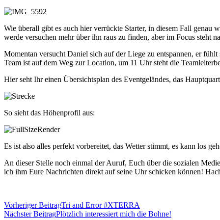
Wie überall gibt es auch hier verrückte Starter, in diesem Fall genau
werde versuchen mehr über ihn raus zu finden, aber im Focus steht na
Momentan versucht Daniel sich auf der Liege zu entspannen, er fühlt 
Team ist auf dem Weg zur Location, um 11 Uhr steht die Teamleiterb
Hier seht Ihr einen Übersichtsplan des Eventgeländes, das Hauptquartie
So sieht das Höhenprofil aus:
Es ist also alles perfekt vorbereitet, das Wetter stimmt, es kann los ge
An dieser Stelle noch einmal der Auruf, Euch über die sozialen Medi
ich ihm Eure Nachrichten direkt auf seine Uhr schicken können! Hach,
Vorheriger Beitrag
Tri and Error #XTERRA
Nächster Beitrag
Plötzlich interessiert mich die Bohne!