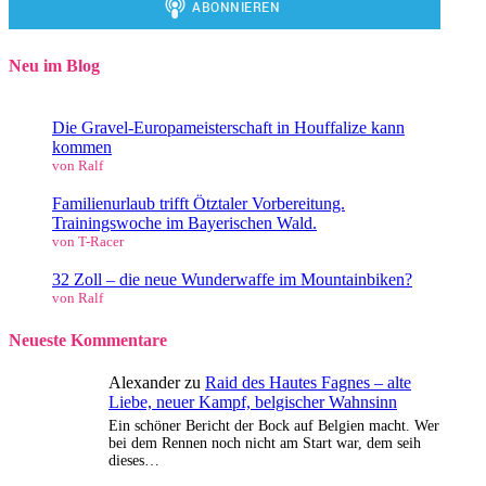
Neu im Blog
Die Gravel-Europameisterschaft in Houffalize kann
kommen
von Ralf
Familienurlaub trifft Ötztaler Vorbereitung.
Trainingswoche im Bayerischen Wald.
von T-Racer
32 Zoll – die neue Wunderwaffe im Mountainbiken?
von Ralf
Neueste Kommentare
Alexander
zu
Raid des Hautes Fagnes – alte
Liebe, neuer Kampf, belgischer Wahnsinn
Ein schöner Bericht der Bock auf Belgien macht. Wer
bei dem Rennen noch nicht am Start war, dem seih
dieses…