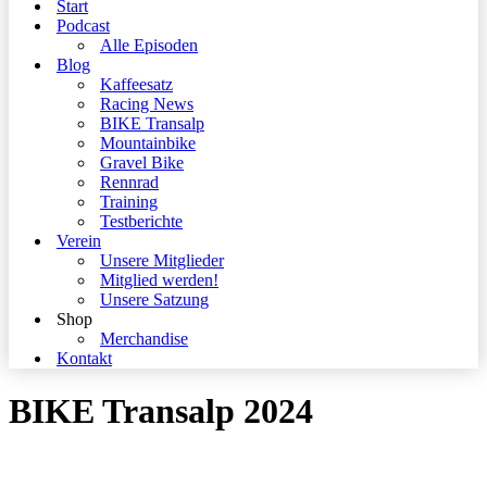
Start
Podcast
Alle Episoden
Blog
Kaffeesatz
Racing News
BIKE Transalp
Mountainbike
Gravel Bike
Rennrad
Training
Testberichte
Verein
Unsere Mitglieder
Mitglied werden!
Unsere Satzung
Shop
Merchandise
Kontakt
BIKE Transalp 2024