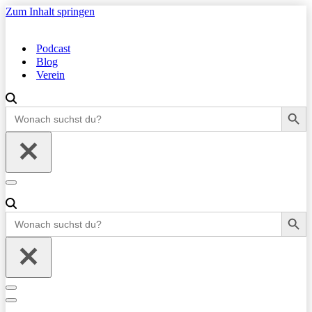
Zum Inhalt springen
Podcast
Blog
Verein
Search Button
Search
for:
Navigationsmenü
Search Button
Search
for:
Navigationsmenü
Navigationsmenü