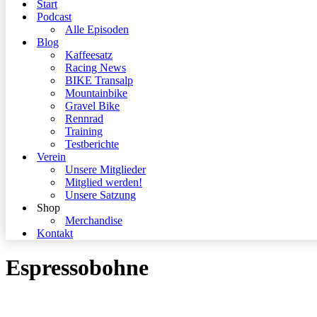
Start
Podcast
Alle Episoden
Blog
Kaffeesatz
Racing News
BIKE Transalp
Mountainbike
Gravel Bike
Rennrad
Training
Testberichte
Verein
Unsere Mitglieder
Mitglied werden!
Unsere Satzung
Shop
Merchandise
Kontakt
Espressobohne