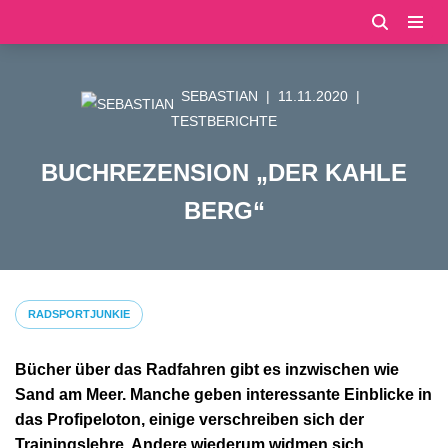
Zum
Inhalt
SEBASTIAN
11.11.2020
springen
TESTBERICHTE
BUCHREZENSION „DER KAHLE
BERG“
RADSPORTJUNKIE
Bücher über das Radfahren gibt es inzwischen wie
Sand am Meer. Manche geben interessante Einblicke in
das Profipeloton, einige verschreiben sich der
Trainingslehre. Andere wiederum widmen sich