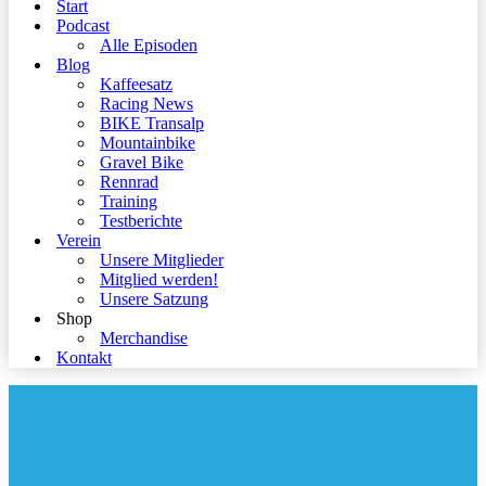
Start
Podcast
Alle Episoden
Blog
Kaffeesatz
Racing News
BIKE Transalp
Mountainbike
Gravel Bike
Rennrad
Training
Testberichte
Verein
Unsere Mitglieder
Mitglied werden!
Unsere Satzung
Shop
Merchandise
Kontakt