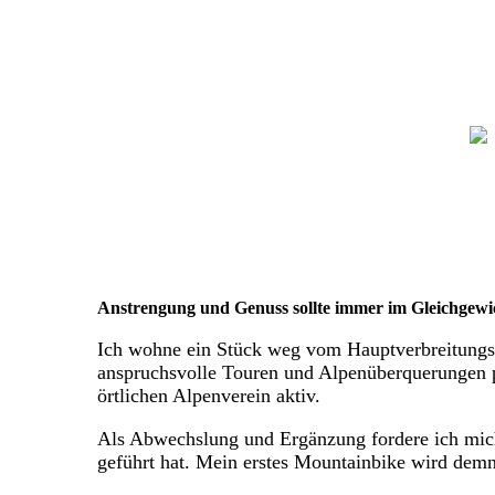
Imke Wiedemann
Erlangen
W73
177 cm
66 kg
Anstrengung und Genuss sollte immer im Gleichgewic
Ich wohne ein Stück weg vom Hauptverbreitungsge
anspruchsvolle Touren und Alpenüberquerungen p
örtlichen Alpenverein aktiv.
Als Abwechslung und Ergänzung fordere ich mich
geführt hat. Mein erstes Mountainbike wird dem