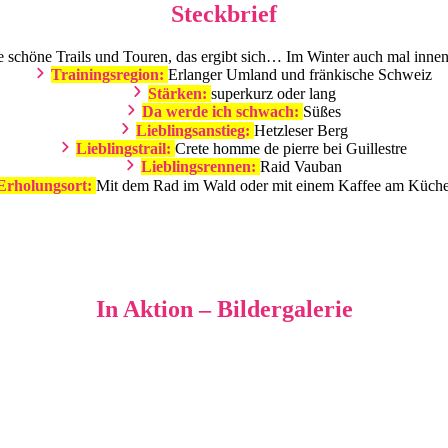
Steckbrief
le schöne Trails und Touren, das ergibt sich… Im Winter auch mal inn
Trainingsregion:
Erlanger Umland und fränkische Schweiz
Stärken:
superkurz oder lang
Da werde ich schwach:
Süßes
Lieblingsanstieg:
Hetzleser Berg
Lieblingstrail:
Crete homme de pierre bei Guillestre
Lieblingsrennen:
Raid Vauban
Erholungsort:
Mit dem Rad im Wald oder mit einem Kaffee am Küche
In Aktion – Bildergalerie